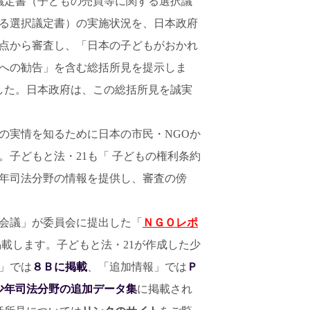
議定書（子どもの売買等に関する選択議
る選択議定書）の実施状況を、日本政府
点から審査し、「日本の子どもがおかれ
への勧告」を含む総括所見を提示しま
ました。日本政府は、この総括所見を誠実
の実情を知るために日本の市民・NGOか
子どもと法・21も「 子どもの権利条約
年司法分野の情報を提供し、審査の傍
会議」が委員会に提出した「
ＮＧＯレポ
載します。子どもと法・21が作成した少
」では
８Ｂに掲載
、「追加情報」では
Ｐ
4の少年司法分野の追加データ集
に掲載され