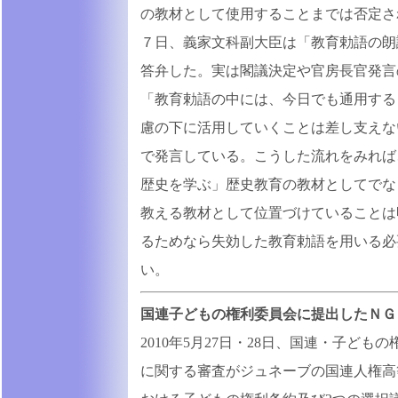
の教材として使用することまでは否定さ
７日、義家文科副大臣は「教育勅語の朗
答弁した。実は閣議決定や官房長官発言
「教育勅語の中には、今日でも通用する
慮の下に活用していくことは差し支えな
で発言している。こうした流れをみれば
歴史を学ぶ」歴史教育の教材としてでな
教える教材として位置づけていることは
るためなら失効した教育勅語を用いる必
い。
国連子どもの権利委員会に提出したＮＧ
2010年5月27日・28日、国連・子ど
に関する審査がジュネーブの国連人権高