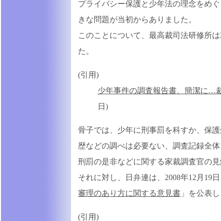
プライバシー保護と少年法の理念をめぐ
きな問題が当初からありました。
このことについて、最高裁司法研修所は2
た。
(引用)
少年事件の調査報告書、簡潔に…
日)
骨子では、少年に刑事罰を科すか、保護
歴などの調べは必要ない、調査記録全体
刑罰の是非などに関する家裁調査官の見
それに対し、日弁連は、2008年12月19
審理のあり方に関する意見書
」を公表し
(引用)