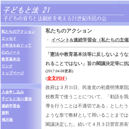
私たちのアクション
私たちのアクション
エッセイ
・
イベント&連続学習会（私たちの主
少年法をめぐって
心のノート
「憲法や教育基本法等に反しないような
教育基本法
れることではない」旨の閣議決定等に抗
リンク
(2017.04.08更新)
トップページ
(
全文PDF
)
政府は３月31日、民進党の初鹿明博衆
入会申し込み
校教育で使うことについて、「勅語を我
子どもと法21通信
導を行うことは不適切である」としたう
連続学習会
資料
ような形で教材として用いることまでは
掲示板
閣議決定した。続いて４月３日菅官房長