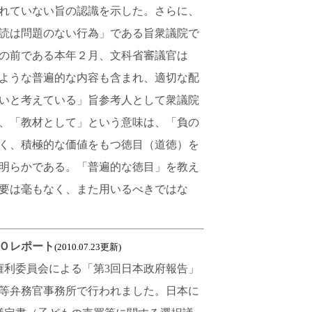
れていない旨の認識を示した。さらに、
読は問題のない行為」である旨衆議院で
の前である本年２月、文科省審議官は
ような普遍的な内容も含まれ、適切な配
いと考えている」旨参考人として衆議院
、「教材として」という意味は、「負の
く、積極的な価値をもつ徳目（道徳）を
明らかである。「普遍的な徳目」を教え
要は毫もなく、また用いるべきではな
Ｏレポート
(2010.07.23更新)
もの権利委員会による「第3回日本政府報告」
等弁務官事務所で行われました。日本に