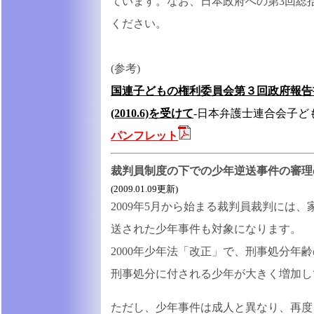
ています。なお、日本政府への第3回総
ください。
(参考)
国連子どもの権利委員会第３回政府報告
(2010.6)を受けて
-日本弁護士連合会子ども
パンフレット
裁判員制度の下での少年逆送事件の審理
(2009.01.09更新)
2009年5月から始まる裁判員裁判には
送された少年事件も対象になります。
2000年少年法「改正」で、刑事処分年
刑事処分に付される少年が大きく増加し
ただし、少年事件は成人と異なり、再度