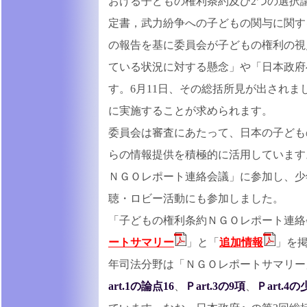
おける子どもの権利条約及び2つの選択
定書，武力紛争への子どもの関与に関す
の報告を基に委員会が子どもの権利の視
ている状況に対する懸念」や「日本政府
す。6月11日、その総括所見が出され
に実施することが求められます。
委員会は審査にあたって、日本の子ども
らの情報提供を積極的に活用しています。
ＮＧＯレポート連絡会議」に参加し、少
聴・ロビー活動にも参加しました。
「子どもの権利条約ＮＧＯレポート連絡
ートサマリー
」と「
追加情報
」を掲
年司法分野は「ＮＧＯレポートサマリー
art.1の論点16
、
Ｐart.3の9項
、
Ｐart.