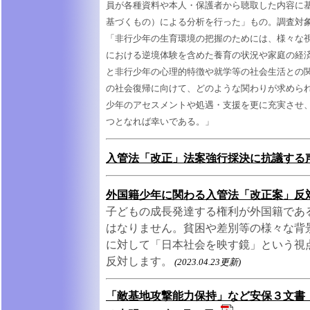
員が各種資料や本人・保護者から聴取した内容に
基づくもの）による分析を行った」もの。調査対象579人
「非行少年の生育環境の把握のためには、様々な
における逆境体験を含めた養育の状況や家庭の経
と非行少年の心理的特徴や就学等の社会生活との
の社会復帰に向けて、どのような関わりが求めら
少年のアセスメントや処遇・支援を更に充実させ
つとなれば幸いである。」
入管法「改正」法案強行採決に抗議する声明(
外国籍少年に関わる入管法「改正案」反対声明
子どもの成長発達する権利が外国籍であ
はなりません。貧困や差別等の様々な背
に対して「日本社会を映す鏡」という視
反対します。
(2023.04.23更新)
「敵基地攻撃能力保持」など安保３文書