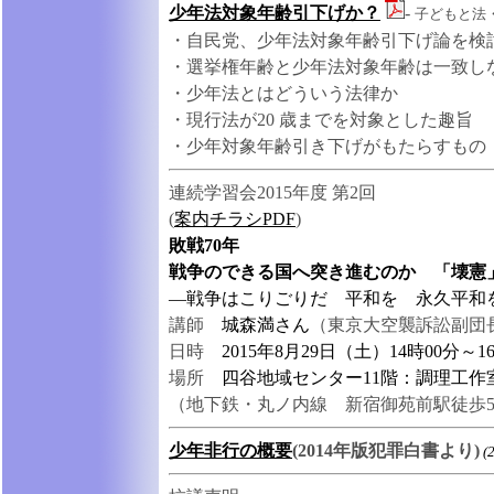
少年法対象年齢引下げか？
-
子どもと法・
・自民党、少年法対象年齢引下げ論を検
・選挙権年齢と少年法対象年齢は一致し
・少年法とはどういう法律か
・現行法が20 歳までを対象とした趣旨
・少年対象年齢引き下げがもたらすもの
連続学習会2015年度 第2回
(
案内チラシPDF
)
敗戦70年
戦争のできる国へ突き進むのか 「壊憲
―戦争はこりごりだ 平和を 永久平和
講師
城森満さん
（東京大空襲訴訟副団長
日時
2015年8月29日（土）14時00分～1
場所
四谷地域センター11階：調理工作
（地下鉄・丸ノ内線 新宿御苑前駅徒歩
少年非行の概要
(2014年版犯罪白書より)
(