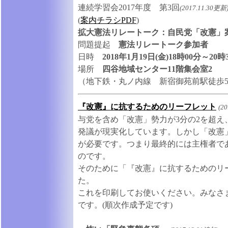
連続学習会2017年度 第3回
(2017.11.30更新
(
案内チラシPDF
)
拡大憲法リレートーク：自民党「改憲」案
問題提起
憲法リレートーク参加者
日時
2018年1月19日(金)18時00分～20時
場所
四谷地域センター11階集会室2
（地下鉄・丸ノ内線 新宿御苑前駅徒歩
『改憲』に抗するためのリーフレット
(2
与党を含め「改憲」勢力が3分の2を超え
発議が現実化しています。しかし「改憲
が必要です。つまり最終的には主権者で
のです。
そのために「『改憲』に抗するためのリ
た。
これを印刷してお使いください。みなさ
です。(順次作成予定です)