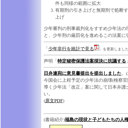
件も同様の範囲に拡大
有期刑の引き上げと無期刑で処断
上げ
少年審判の刑事裁判化をすすめ少年法の
と、少年刑の厳罰化を進めるこの法案に
「
少年非行を統計で見る
」を更新しまし
声明「
特定秘密保護法案採決に抗議する
日弁連宛に意見書提出を提出しました
。
今国会に上程予定の少年法の崩壊(検察官
導く少年法「改正」案に関して日本弁護
い。
(
原文PDF
)
(書籍紹介)
福島の現状と子どもたちの人