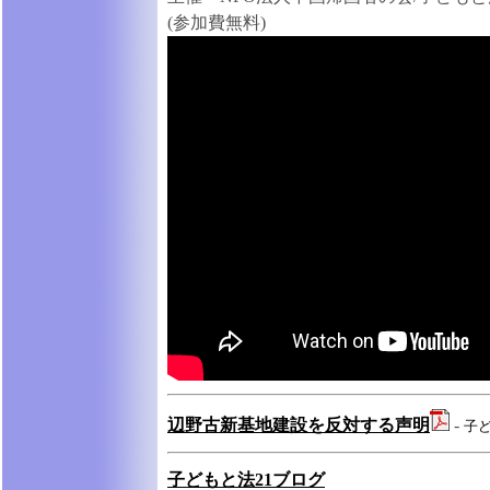
(参加費無料)
辺野古新基地建設を反対する声明
-
子ど
子どもと法21ブログ