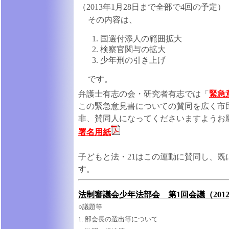
（2013年1月28日まで全部で4回の予定）
その内容は、
国選付添人の範囲拡大
検察官関与の拡大
少年刑の引き上げ
です。
弁護士有志の会・研究者有志では「
緊急
この緊急意見書についての賛同を広く市
非、賛同人になってくださいますようお
署名用紙
子どもと法・21はこの運動に賛同し、既
す。
法制審議会少年法部会 第1回会議（2012
○議題等
1. 部会長の選出等について