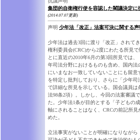
抗議声明
集団的自衛権行使を容認した閣議決定に
(2014.07.07更新)
声明
少年法「改正」法案可決に関する声
少年法は過去3回に渡り「改正」されて
権利委員会(CRC)から2度にわたる所
とに直近の2010年6月の第3回所見では
年司法分野におけるものも含め、国内法
にいまなお一致していないことにも留意
を特定し批判しており、さらに「少年司法
で詳細な所見を示している。国会議員は
法98条2項）。しかし、今回の法案審議
た。少年法1条が目的とする「子どもの
軸にされることはなく、CRCの前記所
めた。
立法事実がないことが明確になりながら
可決が子ども不在できわめて政治的なも