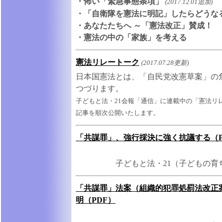
・怖い「緊急事態条項」
(2017.12.01追加)
・「自衛隊を憲法に明記」したらどうな
・あなたたちへ ～「憲法改正」賛成！
・憲法の中の「家族」を考える
憲法リレートーク
(2017.07.28更新)
日本国憲法とは、「自民党改憲草案」の
つづります。
子どもと法・21会報「通信」に連載中の「憲法リレー
記事を順次公開いたします。
「共謀罪」、強行採決に強く抗議する（P
子どもと法・21（子どもの育
「共謀罪」法案（組織的犯罪処罰法改正
明（PDF）