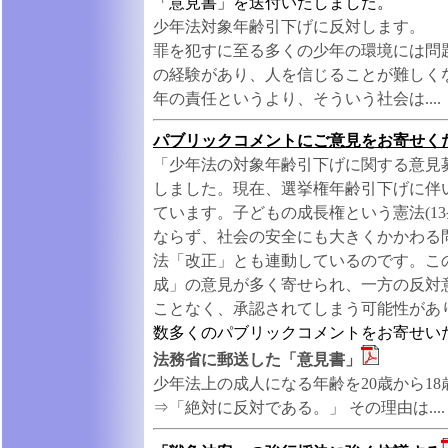
「意見書」を送付いたしました。
少年法対象年齢引下げに反対します。
罪を犯すに至る多くの少年の環境には問
の経験があり、人を信じることが難しく
年の責任というより、そういう社会は....
パブリックコメントにご意見をお寄せく
「少年法の対象年齢引下げに関する意見
しました。現在、選挙権年齢引下げに伴
ています。子どもの成長権という憲法(13
ならず、社会の安全にも大きくかかわる
法「改正」とも連動しているのです。こ
成」の意見が多く寄せられ、一方の反対
ことなく、承認されてしまう可能性があ
数多くのパブリックコメントをお寄せい
法務省に郵送した「意見書」
少年法上の成人になる年齢を20歳から1
⇒「絶対に反対である。」 その理由は....