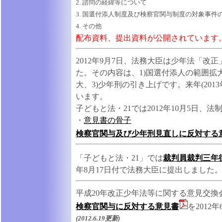
2. 諮問の経緯等について
3. 国選付添人制度及び検察官関与制度の対象事件
4. その他
配布資料、提出資料が公開されています
2012年9月7日、法務大臣は少年法「改
た。その内容は、1)国選付添人の範囲拡
大、3)少年刑の引き上げです。来年(201
います。
子どもと法・21では2012年10月5日
・
意見書の骨子
検察官関与及び少年刑見直しに反対する
「子どもと法・21」では
裁判員裁判三年
年8月17日付で法務大臣に提出しました
平成20年改正少年法等に関する意見交換
検察官関与に反対する意見書
を2012
(2012.6.19更新)