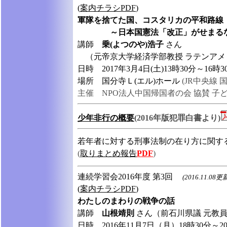
(
案内チラシPDF
)
軍隊を捨てた国、コスタリカの平和路線
～日本国憲法「改正」がせまる
講師
乗(よつのや)浩子
さん
（元帝京大学経済学部教授 ラテンアメ
日時
2017年3月4日(土)13時30分～16時3
場所
国分寺Ｌ(エル)ホール
(JR中央線 
主催 NPO法人中国帰国者の会 協賛 子ど
少年非行の概要
(2016年版犯罪白書より)
若年者に対する刑事法制の在り方に関する勉強会
(
取りまとめ報告
PDF
)
連続学習会2016年度 第3回
(2016.11.08更
(
案内チラシPDF
)
わたしのまわりの戦争の話
講師
山根靖則
さん
（前石川県議 元教員
日時
2016年11月7日（月）18時30分～2