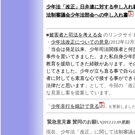
少年法「改正」日弁連に対する申し入れ
法制審議会少年法部会への申し入れ書
■
被害者と司法を考える会
のリンクサイ
・
少年法改正についての意見
(2012年12月
「
当会は発足以来、少年司法関係者と何
事件を置いてきました。また私自身少年
教育を援助してきた経験があります。そ
じてきました。少年が立ち直る事で自ら
者に対しても素直な心で接する事ができ
法律だと思います
」として、今回の「改
な見直し案を提案しています。
「
少年非行を統計で見る
」を更新しまし
緊急意見書 賛同のお願い
(2012.11.09更新)
現在、少年法「改正」に関して法制審議