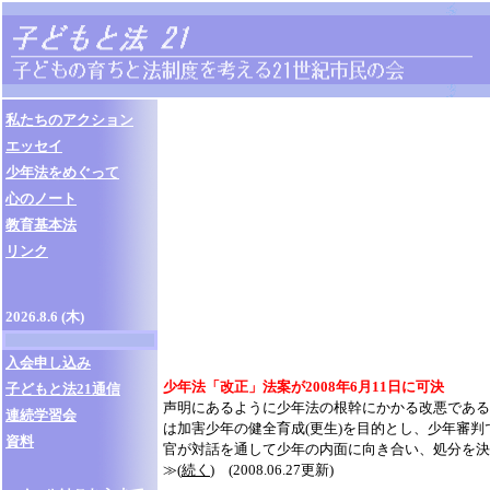
私たちのアクション
エッセイ
少年法をめぐって
心のノート
教育基本法
リンク
2026.8.6 (木)
入会申し込み
少年法「改正」法案が2008年6月11日に可決
子どもと法21通信
声明にあるように少年法の根幹にかかる改悪である
連続学習会
は加害少年の健全育成(更生)を目的とし、少年審判
資料
官が対話を通して少年の内面に向き合い、処分を決
≫(
続く
) (2008.06.27更新)