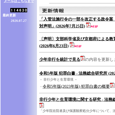
メールはこちらまで
最終更新
「入管法施行令の一部を改正する政令案
2026.07.27
対声明」(2026年7月25日)
〔声明〕文部科学省及び京都府による教
(2026年6月23日)
少年非行を統計で見る
の内容を更新
令和5年版 犯罪白書 - 法務総合研究所 (20
－ 非行少年と生育環境 －
令和5年版(2023年版) 犯罪白書の概要
・
非行少年と生育環境に関する研究 - 法務総
「少年院在院者及び保護観察処分少年について、