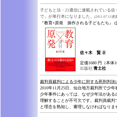
子どもと法・21通信に連載されている
で」が単行本になりました。
(2011.07.13更
『教育×原発 操作される子どもたち』 (
佐々木 賢
著
定価1680 円（本体16
出版社:
青土社
裁判員裁判による少年に対する死刑判決
2010年11月25日、仙台地方裁判所で
少年事件にあっては、なぜ少年法がある
理解することが不可欠です。裁判員裁判
と理念を熟知し、審理しなければなりま