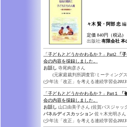
々木 賢・阿部 忠
定価 840円（税込)
出版社:
有限会社 本
「子どもとどうかかわるか？」Part2
「子
会の内容を採録しました。
お話し
寺尾絢彦さん
(元家庭裁判所調査官/ミーティングス
(少年法「改正」を考える連続学習会
201
「子どもとどうかかわるか？」Part１
「
会の内容を採録しました。
お話し
山口由美子さん (佐賀バスジャッ
パネルディスカッション
佐々木光明さん
(少年法「改正」を考える連続学習会
201