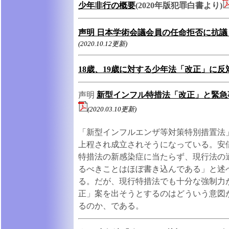
少年非行の概要
(2020年版犯罪白書より)
声明 日本学術会議会員の任命拒否に抗
(2020.10.12更新)
18歳、19歳に対する少年法「改正」に
声明
新型インフル特措法「改正」と緊急
(2020.03.10更新)
「新型インフルエンザ等対策特別措置法
上程され成立されそうになっている。安
特措法の新感染症に当たらず、現行法の
るべきことはほぼ書き込んである」と述
る。だが、現行特措法でも十分な強制力
正」案を出そうとするのはどういう意図
るのか、である。