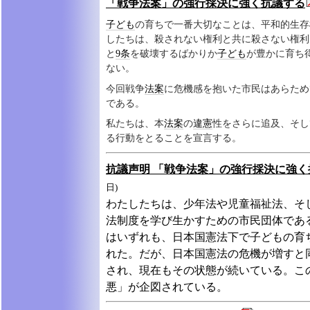
「戦争法案」の強行採決に強く抗議する
子ども
の育ちで一番大切なことは、平和的生存
したちは、殺されない権利と共に殺さない権利
と
9条
を破壊するばかりか
子ども
が豊かに育ち
ない。
今回戦争
法案
に危機感を抱いた市民はあらため
である。
私たちは、本
法案
の
違憲
性をさらに追及、そし
る行動をとることを宣言する。
抗議声明 「戦争法案」の強行採決に強く
日)
わたしたちは、少年法や児童福祉法、そ
法制度を学び生かすための市民団体であ
はいずれも、日本国憲法下で子どもの育
れた。だが、日本国憲法の危機が増すと
され、現在もその状態が続いている。こ
悪」が企図されている。