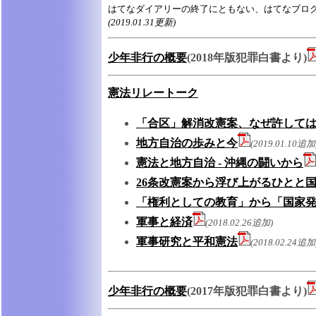
はてなダイアリーの終了にともない、はてなブロ
(2019.01.31更新)
少年非行の概要
(2018年版犯罪白書より)
憲法リレートーク
「合区」解消改憲案、なぜ許して
地方自治の歩みと今
(2019.01.10追加
憲法と地方自治 - 沖縄の闘いから
26条改憲案から浮び上がるひとと
「権利としての教育」から「国家
軍事と経済
(2018.02.26追加)
軍事研究と平和憲法
(2018.02.24追加
少年非行の概要
(2017年版犯罪白書より)