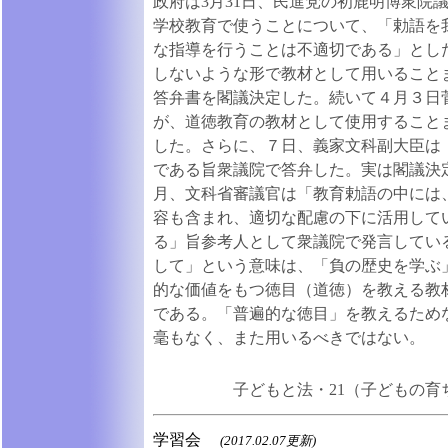
政府は3月31日、民進党の初鹿明博衆院
学校教育で使うことについて、「勅語を
な指導を行うことは不適切である」とし
しないような形で教材として用いること
答弁書を閣議決定した。続いて４月３日
が、道徳教育の教材として使用すること
した。さらに、７日、義家文科副大臣は
である旨衆議院で答弁した。実は閣議決
月、文科省審議官は「教育勅語の中には
容も含まれ、適切な配慮の下に活用して
る」旨参考人として衆議院で発言してい
して」という意味は、「負の歴史を学ぶ
的な価値をもつ徳目（道徳）を教える教
である。「普遍的な徳目」を教えるため
毫もなく、また用いるべきではない。
子どもと法・21（子どもの育
学習会
(2017.02.07更新)