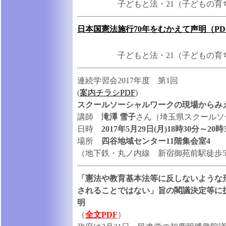
子どもと法・21（子どもの育
日本国憲法施行70年をむかえて声明（PD
子どもと法・21（子どもの育
連続学習会2017年度 第1回
(
案内チラシPDF
)
スクールソーシャルワークの現場からみ
講師
滝澤 雪子
さん（埼玉県スクール
日時
2017年5月29日(月)18時30分～20時
場所
四谷地域センター11階集会室4
（地下鉄・丸ノ内線 新宿御苑前駅徒歩
「憲法や教育基本法等に反しないような
されることではない」旨の閣議決定等に
明
（
全文PDF
）