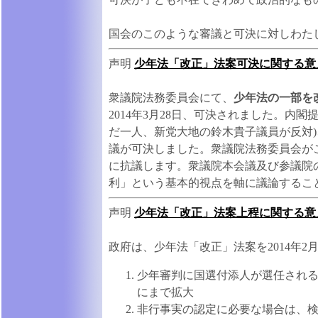
国会のこのような審議と可決に対しわた
声明
少年法「改正」法案可決に関する意
衆議院法務委員会にて、
少年法の一部を
2014年3月28日、可決されました。内
だ一人、新党大地の鈴木貴子議員が反対
議が可決しました。衆議院法務委員会が
に抗議します。衆議院本会議及び参議院
利」という基本的視点を軸に議論するこ
声明
少年法「改正」法案上程に関する意
政府は、少年法「改正」法案を2014年2
少年審判に国選付添人が選任される
にまで拡大
非行事実の認定に必要な場合は、