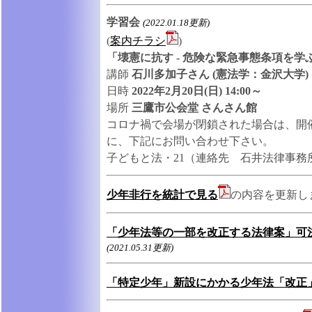
学習会
(2022.01.18更新)
(
案内チラシ
)
「壊憲に抗す - 危険な緊急事態条項を学ぶ 
講師
石川多加子さん (憲法学：金沢大学)
日時
2022年2月20日(日) 14:00～
場所
三鷹市公会堂 さんさん館
コロナ禍で会場が閉鎖された場合は、開
に、下記にお問い合わせ下さい。
子どもと法・21（連絡先 石井法律事務所03
少年非行を統計で見る
の内容を更新
「少年法等の一部を改正する法律案」可
(2021.05.31更新)
「特定少年」新設にかかる少年法「改正