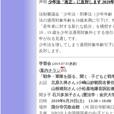
声明
少年法「改正」に反対します 2019年
法制審議会「少年法・刑事法（少年年齢
法の適用対象年齢を18歳未満に引下げ、検
「若年者に対する新たな処分」を構想す
18，19 歳を少年法適用対象外とする
申が出る見通しです。
少年法を壊してしまう適用対象年齢引下
反対します。
学習会
(2019.07.05更新)
(
案内チラシ
)
「戦争・軍隊を語る、聞く - 子どもと戦争、
お話
北原久禅さん (小嶋山妙観院名誉
山根靖則さん (小松基地爆音訴訟連
聞き手
石川多加子さん (憲法学：金沢大学
日時
2019年6月29日(土) 13:30～16:00
場所
国分寺労政会館
（JR 国分寺駅南
主催 NPO法人中国帰国者の会/子どもと