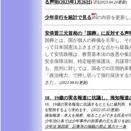
る声明(2023年1月26日)
(2023.04.24更新)
少年非行を統計で見る
の内容を更新
安倍晋三元首相の「国葬」に反対する声明(2
国葬とは、国が個人の葬儀を主宰し、そ
って日本国憲法上さまざまな点から疑義
して安倍政権は、教育基本法の改悪や集
安全保障法制、特定秘密保護法、共謀罪
も、批判に対しては、国会での圧倒的多
「政治権力」で押し切って強行採決する
きた。
(2022.08.01更新)
18、19歳の実名報道に抗議し、推知報
18、19歳の実名報道に抗議するとともに裁判所
を堅持するよう求めます。
(2022.05.03更新)
推知報道：本人を推察、知ることができる氏名や
少年法61条では少年事件の加害者の立ち直りを妨
少年法 第四章 記事等の掲載の禁止 第六十一条